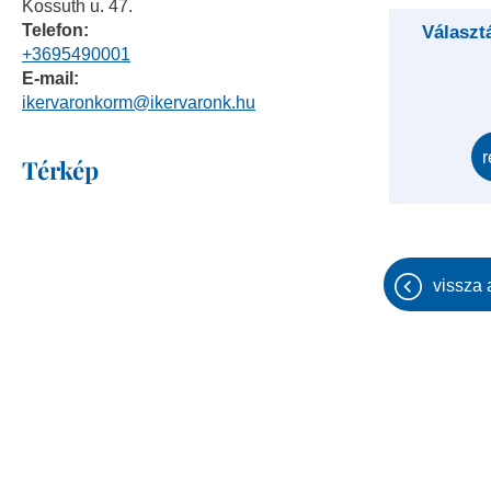
Kossuth u. 47.
Telefon:
Választ
+3695490001
E-mail:
ikervaronkorm@ikervaronk.hu
r
Térkép
vissza 