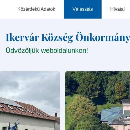
Közérdekű Adatok
Választás
Hivatal
Hatályos Rendeletek
Választási Szervek
Elérhetőség
Ikervár Község Önkormány
Szabályzatok
Választási Ügyintézés
Szervezeti Ta
Üdvözöljük weboldalunkon!
Jegyzőkönyvek
2026. Évi Választás
Nyomtatvány
Általános Közzétételi Lista
Korábbi Választások
Adatvédelmi Tisztviselő
Nem Munkavállalóként
Foglalkoztatott