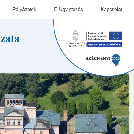
Pályázatok
E-Ügyintézés
Kapcsolat
ek
zata
gok
ok