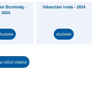
ási Bizottság -
Választási iroda - 2024
2024
észletek
részletek
az előző oldalra!