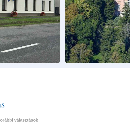
Rendszergazdai Feladatokat
Ellátó
Tűzvédelmi És Munkavédelmi
Felelős
ás
orábbi választások