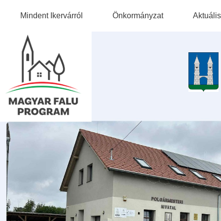
Mindent Ikervárról
Önkormányzat
Aktuális
Falutörténet
Önkormányzati Adatok
Természeti És Kulturális
Képviselő-Testület
Értékeink
Intézményeink
Civil Szervezetek