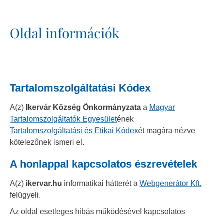
Oldal információk
Tartalomszolgáltatási Kódex
A(z)
Ikervár Község Önkormányzata
a
Magyar
Tartalomszolgáltatók Egyesület
ének
Tartalomszolgáltatási és Etikai Kódex
ét magára nézve
kötelezőnek ismeri el.
A honlappal kapcsolatos észrevételek
A(z)
ikervar.hu
informatikai hátterét a
Webgenerátor Kft.
felügyeli.
Az oldal esetleges hibás működésével kapcsolatos