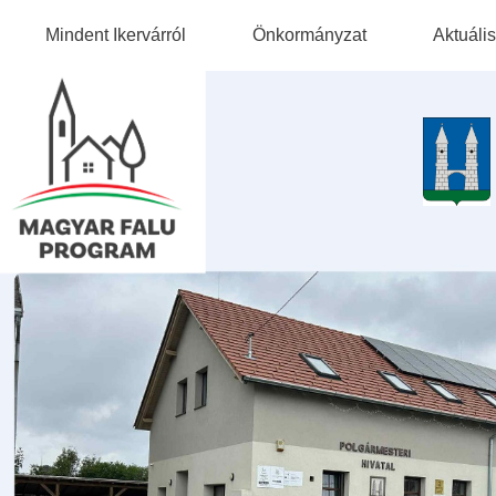
Mindent Ikervárról
Önkormányzat
Aktuális
Falutörténet
Önkormányzati Adatok
Természeti És Kulturális
Képviselő-Testület
Értékeink
Intézményeink
Civil Szervezetek