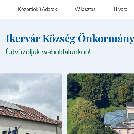
Közérdekű Adatok
Választás
Hivatal
Hatályos Rendeletek
Választási Szervek
Elérhetőség
Ikervár Község Önkormány
Szabályzatok
Választási Ügyintézés
Szervezeti Ta
Üdvözöljük weboldalunkon!
Jegyzőkönyvek
2026. Évi Választás
Nyomtatvány
Általános Közzétételi Lista
Korábbi Választások
Adatvédelmi Tisztviselő
Nem Munkavállalóként
Foglalkoztatott