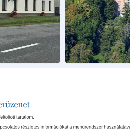
Rendszergazdai Feladatokat
Ellátó
Tűzvédelmi És Munkavédelmi
Felelős
erüzenet
ltöltött tartalom.
csolatos részletes információkat a menürendszer használatával