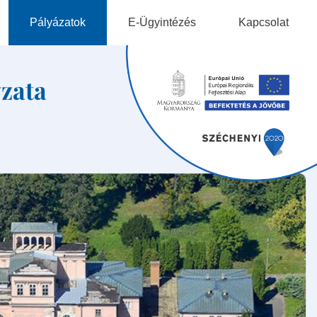
Pályázatok
E-Ügyintézés
Kapcsolat
ek
zata
gok
ok