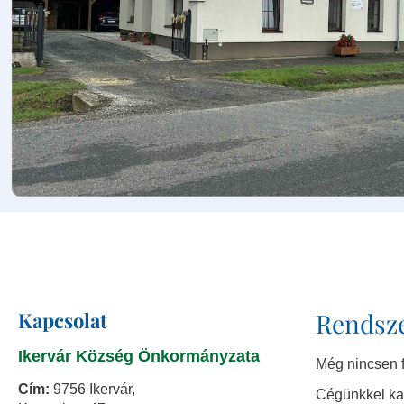
Kapcsolat
Rendsz
Ikervár Község Önkormányzata
Még nincsen fe
Cím:
9756 Ikervár,
Cégünkkel kap