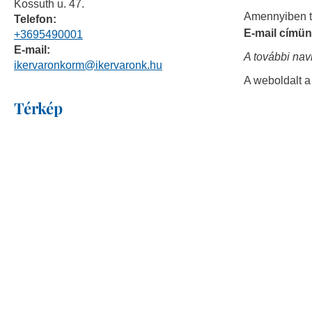
Kossuth u. 47.
Amennyiben to
Telefon:
E-mail címün
+3695490001
E-mail:
A további nav
ikervaronkorm@ikervaronk.hu
A weboldalt 
Térkép