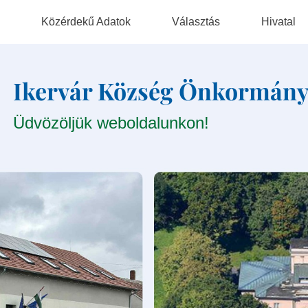
Közérdekű Adatok
Választás
Hivatal
Hatályos Rendeletek
Választási Szervek
Elérhetőség
Ikervár Község Önkormány
Szabályzatok
Választási Ügyintézés
Szervezeti Ta
Üdvözöljük weboldalunkon!
Jegyzőkönyvek
2026. Évi Választás
Nyomtatvány
Általános Közzétételi Lista
Korábbi Választások
Adatvédelmi Tisztviselő
Nem Munkavállalóként
Foglalkoztatott