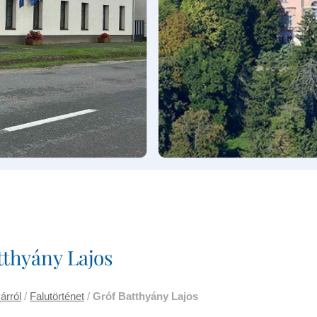
Rendszergazdai Feladatokat
Ellátó
Tűzvédelmi És Munkavédelmi
Felelős
tthyány Lajos
árról
/
Falutörténet
/
Gróf Batthyány Lajos