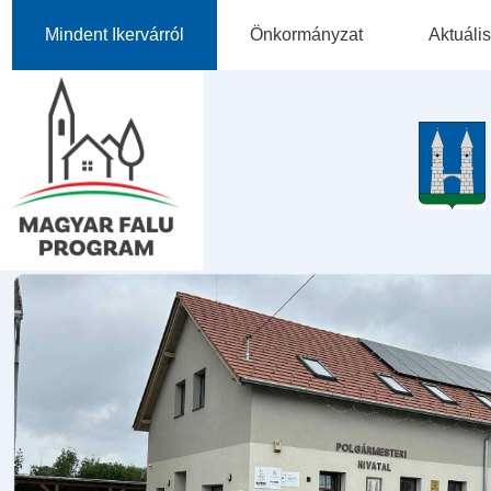
Mindent Ikervárról
Önkormányzat
Aktuális
Falutörténet
Önkormányzati Adatok
Természeti És Kulturális
Képviselő-Testület
Értékeink
Intézményeink
Civil Szervezetek