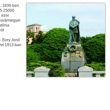
k. 1839-ben
 15-25000
 ezer
Vasvármegyei
ntónia
róf
– Bory Jenő
űvet 1913-ban