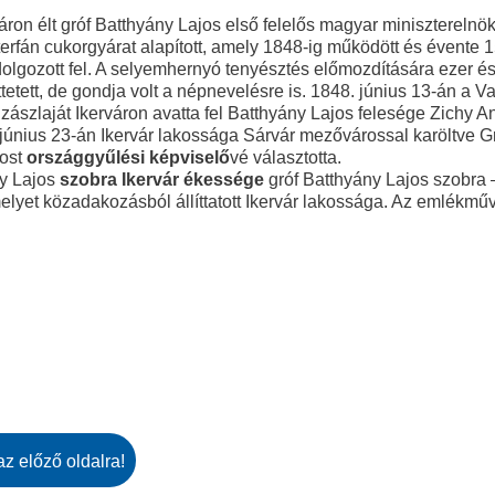
váron élt gróf Batthyány Lajos első felelős magyar miniszterelnö
terfán cukorgyárat alapított, amely 1848-ig működött és évente
olgozott fel. A selyemhernyó tenyésztés előmozdítására ezer és
ttetett, de gondja volt a népnevelésre is. 1848. június 13-án a 
ászlaját Ikerváron avatta fel Batthyány Lajos felesége Zichy A
 június 23-án Ikervár lakossága Sárvár mezővárossal karöltve G
jost
országgyűlési képviselő
vé választotta.
ny Lajos
szobra Ikervár ékessége
gróf Batthyány Lajos szobra 
melyet közadakozásból állíttatott Ikervár lakossága. Az emlékm
az előző oldalra!