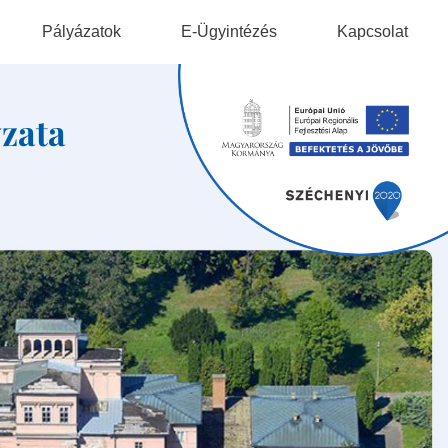
Pályázatok
E-Ügyintézés
Kapcsolat
ek
zata
gok
ok