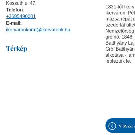
Kossuth u. 47.
1831-től Iker
Telefon:
Ikerváron, Pé
+3695490001
mázsa répát d
E-mail:
szederfát ülte
ikervaronkorm@ikervaronk.hu
Nemzetőrség z
grófnő. 1848.
Batthyány La
Térkép
Gróf Batthyá
alkotása -, a
leplezték le.
vissza 